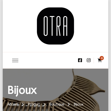
On The Road Again
0
Bijoux
Accueil
Produit
Boutique
Bijoux