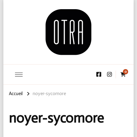
On The Road Again
0
Accueil
noyer-sycomore
noyer-sycomore